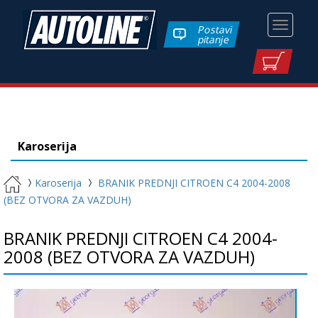
Toggle
Postavi
pitanje
navigati
Karoserija
Karoserija
BRANIK PREDNJI CITROEN C4 2004-2008
(BEZ OTVORA ZA VAZDUH)
BRANIK PREDNJI CITROEN C4 2004-
2008 (BEZ OTVORA ZA VAZDUH)