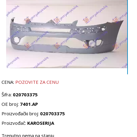
CENA:
POZOVITE ZA CENU
Šifra:
020703375
OE broj:
7401.AP
Proizvođački broj:
020703375
Proizvođač:
KAROSERIJA
Trenutno nema na stanju