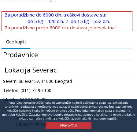
Za porudžbine do 6000 din. troškovi dostave su:
do 5 kg - 420 din. / do 15 kg - 552 din.
Za porudžbine preko 6000 din. dostava je besplatna !
Gde kupiti
Prodavnice
Lokacija Severac
Severni bulevar 5v, 11000 Beograd
Telefon: (011) 72 90 100
Mobilni: 062 50 50 45
Auto Line koristi kolačiće kako bi vam pružio najbolji doživljaj na sajtu i za prikupljanje
anonimnih podataka o korišćenju web sajta. U našoj politici privatnosti možete saznati koje
Radno vreme:
kolačiće koristimo i kako ih možete onemogućiti. Pregledanjem našeg sajta pristajete na
upotrebu kolačića. Zatvaranjem ove poruke pristajete na upotrebu kolačića na ovom uređaju u
radnim danima 8:30h-17h
skladu sa našim pravilima o kolačićima, osim ako ih niste onemogućili.
subotom 8h-15h
PRIHVATAM
Lokacija na mapi