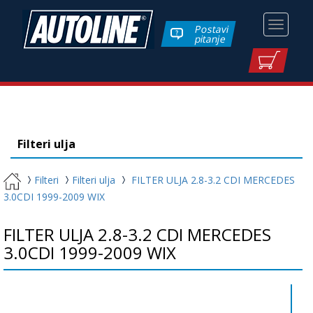
Toggle
Postavi
pitanje
navigati
Filteri ulja
Filteri
Filteri ulja
FILTER ULJA 2.8-3.2 CDI MERCEDES
3.0CDI 1999-2009 WIX
FILTER ULJA 2.8-3.2 CDI MERCEDES
3.0CDI 1999-2009 WIX