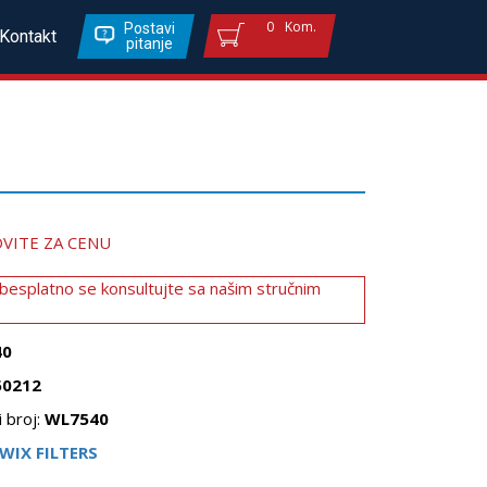
0
Kom.
Postavi
Kontakt
pitanje
VITE ZA CENU
 besplatno se konsultujte sa našim stručnim
40
50212
 broj:
WL7540
WIX FILTERS