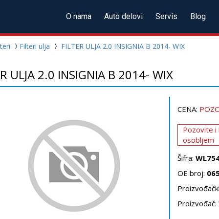
O nama
Auto delovi
Servis
Blog
lteri
Filteri ulja
FILTER ULJA 2.0 INSIGNIA B 2014- WIX
R ULJA 2.0 INSIGNIA B 2014- WIX
CENA:
POZO
Pozovite i
osobljem
Šifra:
WL75
OE broj:
06
Proizvođački
Proizvođač: