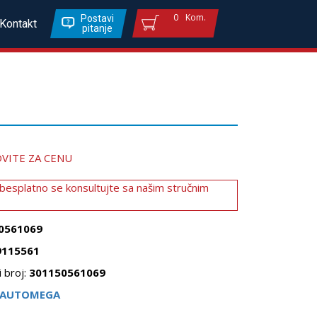
0
Kom.
Postavi
Kontakt
pitanje
VITE ZA CENU
 besplatno se konsultujte sa našim stručnim
0561069
9115561
 broj:
301150561069
AUTOMEGA