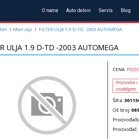
O nama
Auto delovi
Servis
Blog
lteri
Filteri ulja
FILTER ULJA 1.9 D-TD -2003 AUTOMEGA
ER ULJA 1.9 D-TD -2003 AUTOMEGA
CENA:
POZO
Pozovite i
osobljem
Šifra:
30115
OE broj:
06
Proizvođački
Proizvođač: