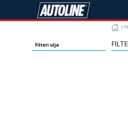
Fi
FILT
Filteri ulja