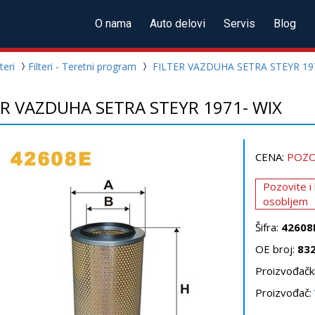
O nama
Auto delovi
Servis
Blog
lteri
Filteri - Teretni program
FILTER VAZDUHA SETRA STEYR 19
ER VAZDUHA SETRA STEYR 1971- WIX
CENA:
POZO
Pozovite i
osobljem
Šifra:
42608
OE broj:
83
Proizvođački
Proizvođač: