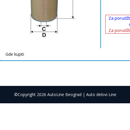
Za porudžb
Za porudžb
Gde kupiti
©Copyright 2026 AutoLine Beograd | Auto delovi Line