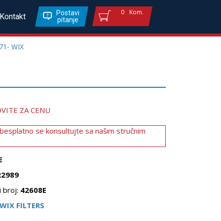
0
Kom.
Postavi
Kontakt
pitanje
71- WIX
VITE ZA CENU
 besplatno se konsultujte sa našim stručnim
E
22989
 broj:
42608E
WIX FILTERS