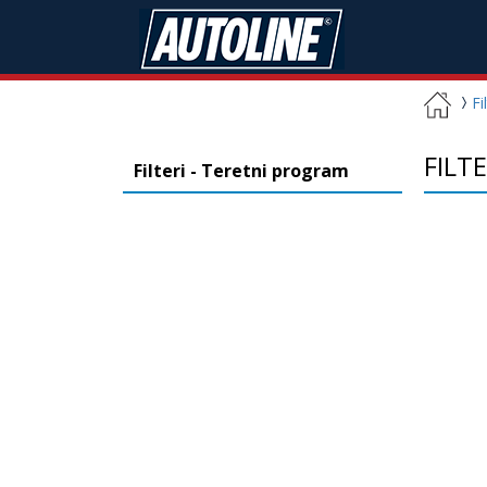
Fi
FILT
Filteri - Teretni program