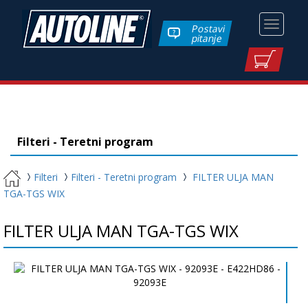
Toggle
Postavi
pitanje
navigati
Filteri - Teretni program
Filteri
Filteri - Teretni program
FILTER ULJA MAN
TGA-TGS WIX
FILTER ULJA MAN TGA-TGS WIX