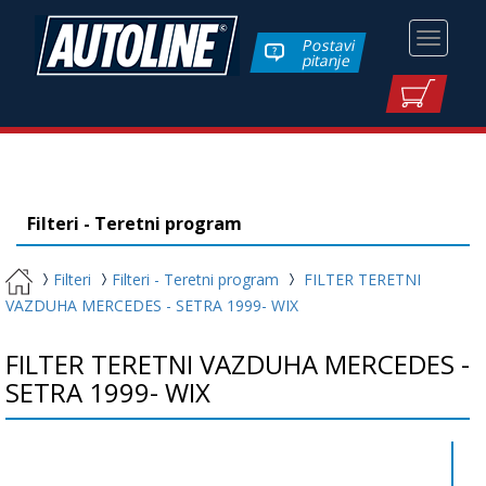
Toggle
Postavi
pitanje
navigati
Filteri - Teretni program
Filteri
Filteri - Teretni program
FILTER TERETNI
VAZDUHA MERCEDES - SETRA 1999- WIX
FILTER TERETNI VAZDUHA MERCEDES -
SETRA 1999- WIX