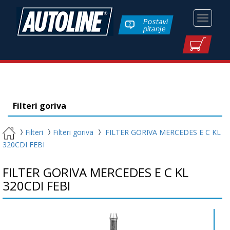
Toggle
Postavi
pitanje
navigati
Filteri goriva
Filteri
Filteri goriva
FILTER GORIVA MERCEDES E C KL
320CDI FEBI
FILTER GORIVA MERCEDES E C KL
320CDI FEBI