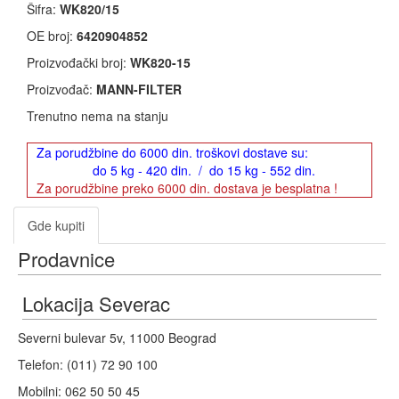
Šifra:
WK820/15
OE broj:
6420904852
Proizvođački broj:
WK820-15
Proizvođač:
MANN-FILTER
Trenutno nema na stanju
Za porudžbine do 6000 din. troškovi dostave su:
do 5 kg - 420 din. / do 15 kg - 552 din.
Za porudžbine preko 6000 din. dostava je besplatna !
Gde kupiti
Prodavnice
Lokacija Severac
Severni bulevar 5v, 11000 Beograd
Telefon: (011) 72 90 100
Mobilni: 062 50 50 45