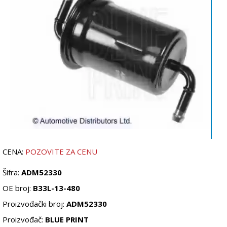
CENA:
POZOVITE ZA CENU
Šifra:
ADM52330
OE broj:
B33L-13-480
Proizvođački broj:
ADM52330
Proizvođač:
BLUE PRINT