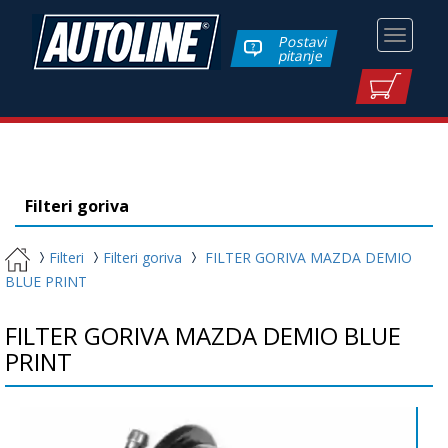
Toggle
Postavi
pitanje
navigati
Filteri goriva
Filteri
Filteri goriva
FILTER GORIVA MAZDA DEMIO
BLUE PRINT
FILTER GORIVA MAZDA DEMIO BLUE
PRINT