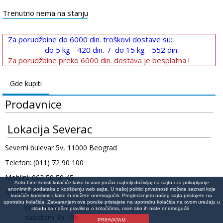
Trenutno nema na stanju
Za porudžbine do 6000 din. troškovi dostave su:
do 5 kg - 420 din. / do 15 kg - 552 din.
Za porudžbine preko 6000 din. dostava je besplatna !
Gde kupiti
Prodavnice
Lokacija Severac
Severni bulevar 5v, 11000 Beograd
Telefon: (011) 72 90 100
Mobilni: 062 50 50 45
Auto Line koristi kolačiće kako bi vam pružio najbolji doživljaj na sajtu i za prikupljanje
anonimnih podataka o korišćenju web sajta. U našoj politici privatnosti možete saznati koje
Radno vreme:
kolačiće koristimo i kako ih možete onemogućiti. Pregledanjem našeg sajta pristajete na
upotrebu kolačića. Zatvaranjem ove poruke pristajete na upotrebu kolačića na ovom uređaju u
radnim danima 8:30h-17h
skladu sa našim pravilima o kolačićima, osim ako ih niste onemogućili.
subotom 8h-15h
PRIHVATAM