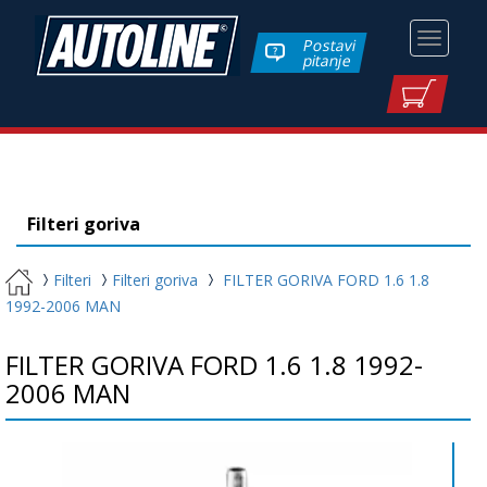
Toggle
Postavi
pitanje
navigati
Filteri goriva
Filteri
Filteri goriva
FILTER GORIVA FORD 1.6 1.8
1992-2006 MAN
FILTER GORIVA FORD 1.6 1.8 1992-
2006 MAN