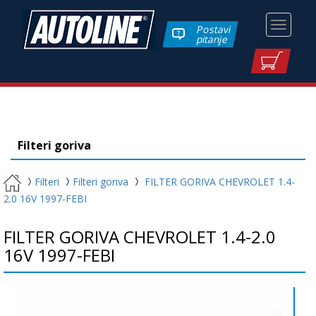
Toggle
Postavi
pitanje
navigati
Filteri goriva
Filteri
Filteri goriva
FILTER GORIVA CHEVROLET 1.4-
2.0 16V 1997-FEBI
FILTER GORIVA CHEVROLET 1.4-2.0
16V 1997-FEBI