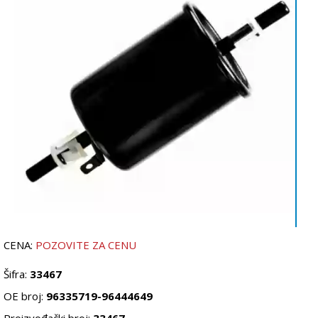
CENA:
POZOVITE ZA CENU
Šifra:
33467
OE broj:
96335719-96444649
Proizvođački broj:
33467