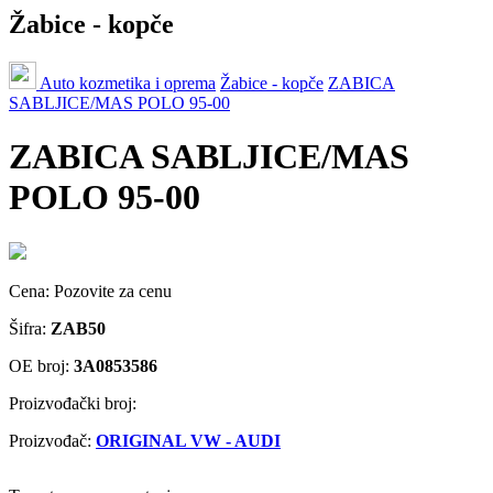
Žabice - kopče
Auto kozmetika i oprema
Žabice - kopče
ZABICA
SABLJICE/MAS POLO 95-00
ZABICA SABLJICE/MAS
POLO 95-00
Cena:
Pozovite za cenu
Šifra:
ZAB50
OE broj:
3A0853586
Proizvođački broj:
Proizvođač:
ORIGINAL VW - AUDI