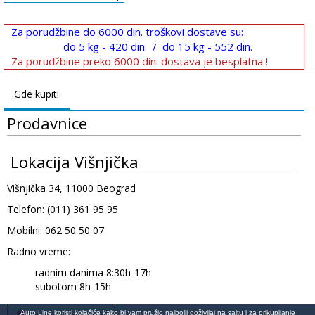
Za porudžbine do 6000 din. troškovi dostave su:
do 5 kg - 420 din. / do 15 kg - 552 din.
Za porudžbine preko 6000 din. dostava je besplatna !
Gde kupiti
Prodavnice
Lokacija Višnjička
Višnjička 34, 11000 Beograd
Telefon: (011) 361 95 95
Mobilni: 062 50 50 07
Radno vreme:
radnim danima 8:30h-17h
subotom 8h-15h
Auto Line koristi kolačiće kako bi vam pružio najbolji doživljaj na sajtu i za prikupljanje