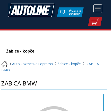
Toggle
Postavi
pitanje
navigati
Žabice - kopče
Auto kozmetika i oprema
Žabice - kopče
ZABICA
BMW
ZABICA BMW