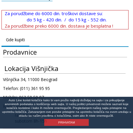
Za porudžbine do 6000 din. troškovi dostave su:
do 5 kg - 420 din. / do 15 kg - 552 din.
Za porudžbine preko 6000 din. dostava je besplatna !
Gde kupiti
Prodavnice
Lokacija Višnjička
Višnjička 34, 11000 Beograd
Telefon: (011) 361 95 95
Mobilni: 062 50 50 07
Auto Line koristi kolačiće kako bi vam pružio najbolji doživljaj na sajtu i za prikupljanje
anonimnih podataka o korišćenju web sajta. U našoj politici privatnosti možete saznati koje
Radno vreme:
kolačiće koristimo i kako ih možete onemogućiti. Pregledanjem našeg sajta pristajete na
upotrebu kolačića. Zatvaranjem ove poruke pristajete na upotrebu kolačića na ovom uređaju u
radnim danima 8:30h-17h
skladu sa našim pravilima o kolačićima, osim ako ih niste onemogućili.
subotom 8h-15h
PRIHVATAM