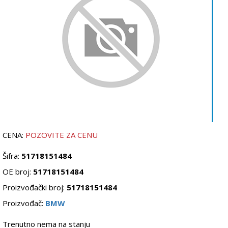
CENA:
POZOVITE ZA CENU
Šifra:
51718151484
OE broj:
51718151484
Proizvođački broj:
51718151484
Proizvođač:
BMW
Trenutno nema na stanju