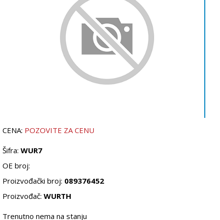
CENA:
POZOVITE ZA CENU
Šifra:
WUR7
OE broj:
Proizvođački broj:
089376452
Proizvođač:
WURTH
Trenutno nema na stanju