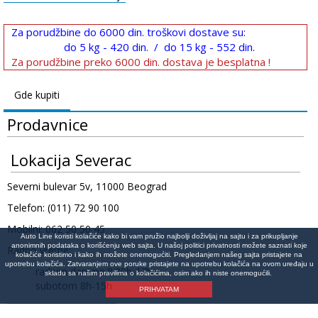
Za porudžbine do 6000 din. troškovi dostave su:
do 5 kg - 420 din. / do 15 kg - 552 din.
Za porudžbine preko 6000 din. dostava je besplatna !
Gde kupiti
Prodavnice
Lokacija Severac
Severni bulevar 5v, 11000 Beograd
Telefon: (011) 72 90 100
Mobilni: 062 50 50 45
Auto Line koristi kolačiće kako bi vam pružio najbolji doživljaj na sajtu i za prikupljanje
anonimnih podataka o korišćenju web sajta. U našoj politici privatnosti možete saznati koje
Radno vreme:
kolačiće koristimo i kako ih možete onemogućiti. Pregledanjem našeg sajta pristajete na
upotrebu kolačića. Zatvaranjem ove poruke pristajete na upotrebu kolačića na ovom uređaju u
radnim danima 8:30h-17h
skladu sa našim pravilima o kolačićima, osim ako ih niste onemogućili.
subotom 8h-15h
PRIHVATAM
Lokacija na mapi