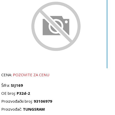
CENA:
POZOVITE ZA CENU
Šifra:
SIJ169
OE broj:
P32d-2
Proizvođački broj:
93106979
Proizvođač:
TUNGSRAM