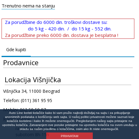
Trenutno nema na stanju
Za porudžbine do 6000 din. troškovi dostave su:
do 5 kg - 420 din. / do 15 kg - 552 din.
Za porudžbine preko 6000 din. dostava je besplatna !
Gde kupiti
Prodavnice
Lokacija Višnjička
Višnjička 34, 11000 Beograd
Telefon: (011) 361 95 95
Mobilni: 062 50 50 07
Auto Line koristi kolačiće kako bi vam pružio najbolji doživljaj na sajtu i za prikupljanje
anonimnih podataka o korišćenju web sajta. U našoj politici privatnosti možete saznati koje
Radno vreme:
kolačiće koristimo i kako ih možete onemogućiti. Pregledanjem našeg sajta pristajete na
upotrebu kolačića. Zatvaranjem ove poruke pristajete na upotrebu kolačića na ovom uređaju u
radnim danima 8:30h-17h
skladu sa našim pravilima o kolačićima, osim ako ih niste onemogućili.
subotom 8h-15h
PRIHVATAM