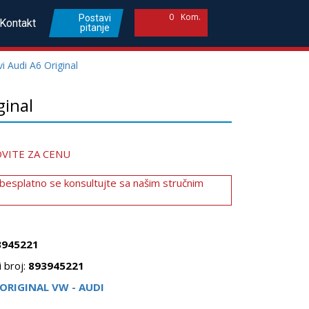
0
Kom.
Postavi
Kontakt
pitanje
vi Audi A6 Original
ginal
VITE ZA CENU
 besplatno se konsultujte sa našim stručnim
3945221
 broj:
893945221
ORIGINAL VW - AUDI