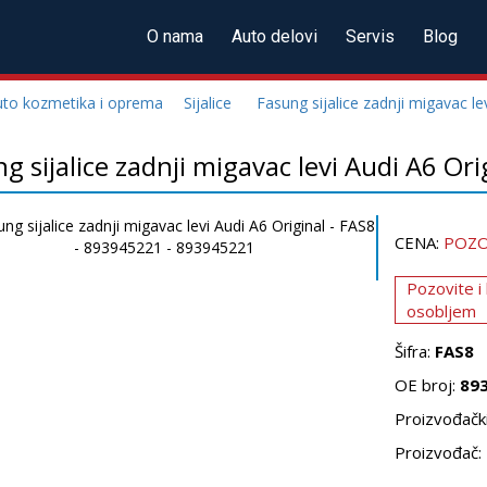
O nama
Auto delovi
Servis
Blog
uto kozmetika i oprema
Sijalice
Fasung sijalice zadnji migavac le
g sijalice zadnji migavac levi Audi A6 Ori
CENA:
POZO
Pozovite i
osobljem
Šifra:
FAS8
OE broj:
89
Proizvođački
Proizvođač: