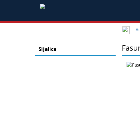
A
Fasun
Sijalice