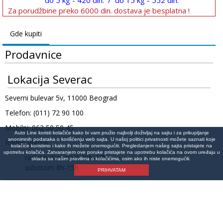
do 5 kg - 420 din. / do 15 kg - 552 din.
Za porudžbine preko 6000 din. dostava je besplatna !
Gde kupiti
Prodavnice
Lokacija Severac
Severni bulevar 5v, 11000 Beograd
Telefon: (011) 72 90 100
Mobilni: 062 50 50 45
Auto Line koristi kolačiće kako bi vam pružio najbolji doživljaj na sajtu i za prikupljanje
anonimnih podataka o korišćenju web sajta. U našoj politici privatnosti možete saznati koje
Radno vreme:
kolačiće koristimo i kako ih možete onemogućiti. Pregledanjem našeg sajta pristajete na
upotrebu kolačića. Zatvaranjem ove poruke pristajete na upotrebu kolačića na ovom uređaju u
radnim danima 8:30h-17h
skladu sa našim pravilima o kolačićima, osim ako ih niste onemogućili.
subotom 8h-15h
PRIHVATAM
Lokacija na mapi
©Copyright 2026 AutoLine Beograd | Auto delovi Line