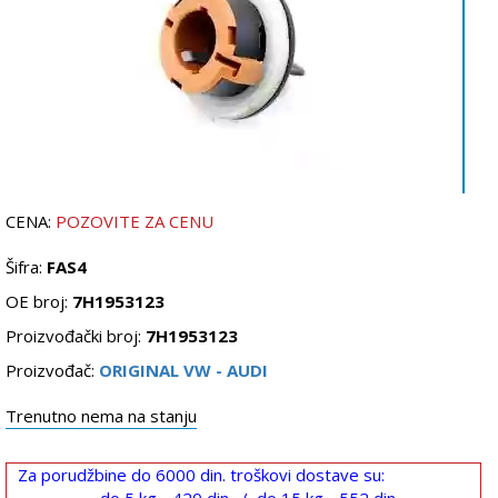
CENA:
POZOVITE ZA CENU
Šifra:
FAS4
OE broj:
7H1953123
Proizvođački broj:
7H1953123
Proizvođač:
ORIGINAL VW - AUDI
Trenutno nema na stanju
Za porudžbine do 6000 din. troškovi dostave su: