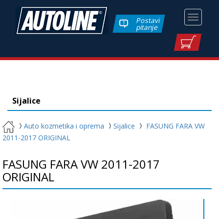
Toggle
Postavi
pitanje
navigati
Sijalice
Auto kozmetika i oprema
Sijalice
FASUNG FARA VW
2011-2017 ORIGINAL
FASUNG FARA VW 2011-2017
ORIGINAL