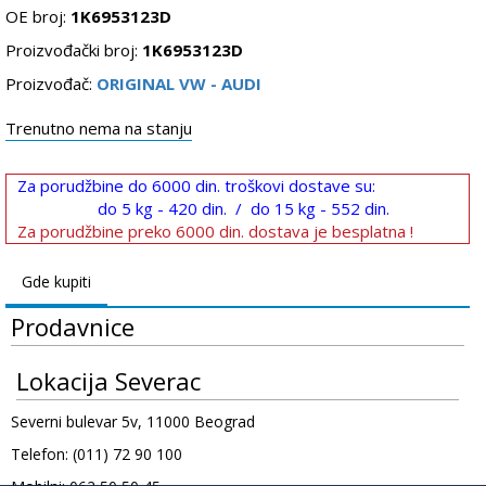
OE broj:
1K6953123D
Proizvođački broj:
1K6953123D
Proizvođač:
ORIGINAL VW - AUDI
Trenutno nema na stanju
Za porudžbine do 6000 din. troškovi dostave su:
do 5 kg - 420 din. / do 15 kg - 552 din.
Za porudžbine preko 6000 din. dostava je besplatna !
Gde kupiti
Prodavnice
Lokacija Severac
Severni bulevar 5v, 11000 Beograd
Telefon: (011) 72 90 100