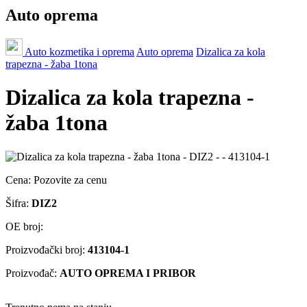
Auto oprema
Auto kozmetika i oprema
Auto oprema
Dizalica za kola
trapezna - žaba 1tona
Dizalica za kola trapezna -
žaba 1tona
Cena:
Pozovite za cenu
Šifra:
DIZ2
OE broj:
Proizvođački broj:
413104-1
Proizvođač:
AUTO OPREMA I PRIBOR