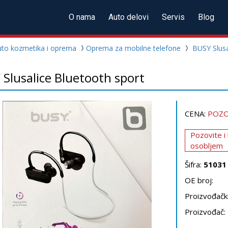
O nama
Auto delovi
Servis
Blog
uto kozmetika i oprema
Oprema za mobilne telefone
BUSY Slusa
Slusalice Bluetooth sport
CENA:
POZO
Pozovite i
osobljem
Šifra:
51031
OE broj:
Proizvođački
Proizvođač: