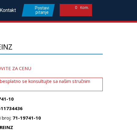
0
Kom.
Postavi
Kontakt
pitanje
EINZ
VITE ZA CENU
 besplatno se konsultujte sa našim stručnim
741-10
611734436
 broj:
71-19741-10
REINZ