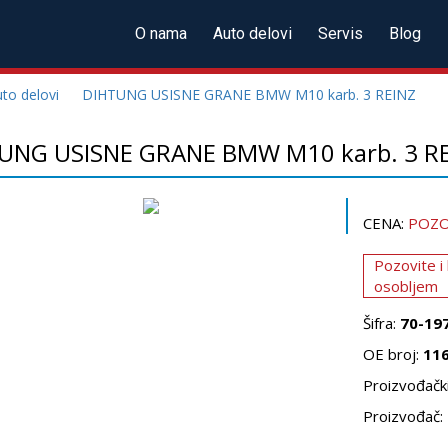
O nama
Auto delovi
Servis
Blog
to delovi
DIHTUNG USISNE GRANE BMW M10 karb. 3 REINZ
UNG USISNE GRANE BMW M10 karb. 3 R
CENA:
POZO
Pozovite i
osobljem
Šifra:
70-19
OE broj:
11
Proizvođački
Proizvođač: