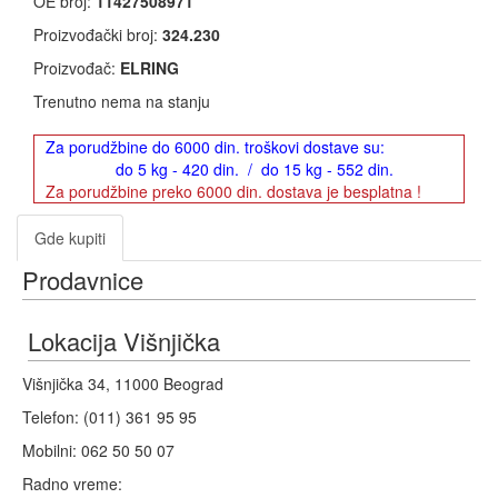
OE broj:
11427508971
Proizvođački broj:
324.230
Proizvođač:
ELRING
Trenutno nema na stanju
Za porudžbine do 6000 din. troškovi dostave su:
do 5 kg - 420 din. / do 15 kg - 552 din.
Za porudžbine preko 6000 din. dostava je besplatna !
Gde kupiti
Prodavnice
Lokacija Višnjička
Višnjička 34, 11000 Beograd
Telefon: (011) 361 95 95
Mobilni: 062 50 50 07
Radno vreme: