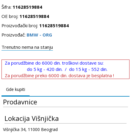
Šifra:
11628519884
OE broj:
11628519884
Proizvođački broj:
11628519884
Proizvođač:
BMW - ORG
Trenutno nema na stanju
Za porudžbine do 6000 din. troškovi dostave su:
do 5 kg - 420 din. / do 15 kg - 552 din.
Za porudžbine preko 6000 din. dostava je besplatna !
Gde kupiti
Prodavnice
Lokacija Višnjička
Višnjička 34, 11000 Beograd