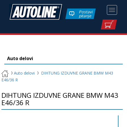
Toggle
Postavi
pitanje
navigati
Auto delovi
Auto delovi
DIHTUNG IZDUVNE GRANE BMW M43
E46/36 R
DIHTUNG IZDUVNE GRANE BMW M43
E46/36 R