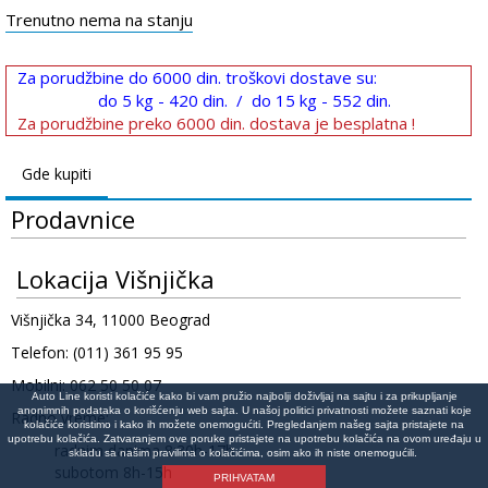
Trenutno nema na stanju
Za porudžbine do 6000 din. troškovi dostave su:
do 5 kg - 420 din. / do 15 kg - 552 din.
Za porudžbine preko 6000 din. dostava je besplatna !
Gde kupiti
Prodavnice
Lokacija Višnjička
Višnjička 34, 11000 Beograd
Telefon: (011) 361 95 95
Mobilni: 062 50 50 07
Auto Line koristi kolačiće kako bi vam pružio najbolji doživljaj na sajtu i za prikupljanje
anonimnih podataka o korišćenju web sajta. U našoj politici privatnosti možete saznati koje
Radno vreme:
kolačiće koristimo i kako ih možete onemogućiti. Pregledanjem našeg sajta pristajete na
upotrebu kolačića. Zatvaranjem ove poruke pristajete na upotrebu kolačića na ovom uređaju u
radnim danima 8:30h-17h
skladu sa našim pravilima o kolačićima, osim ako ih niste onemogućili.
subotom 8h-15h
PRIHVATAM