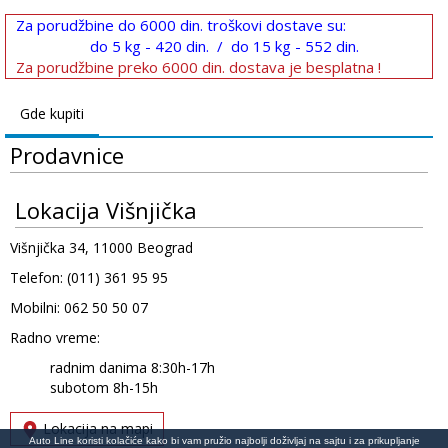
Za porudžbine do 6000 din. troškovi dostave su:
do 5 kg - 420 din. / do 15 kg - 552 din.
Za porudžbine preko 6000 din. dostava je besplatna !
Gde kupiti
Prodavnice
Lokacija Višnjička
Višnjička 34, 11000 Beograd
Telefon: (011) 361 95 95
Mobilni: 062 50 50 07
Radno vreme:
radnim danima 8:30h-17h
subotom 8h-15h
Lokacija na mapi
Auto Line koristi kolačiće kako bi vam pružio najbolji doživljaj na sajtu i za prikupljanje