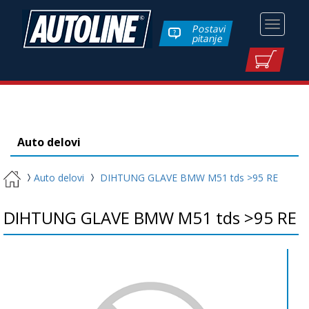
Toggle
Postavi
pitanje
navigati
Auto delovi
Auto delovi
DIHTUNG GLAVE BMW M51 tds >95 RE
DIHTUNG GLAVE BMW M51 tds >95 RE