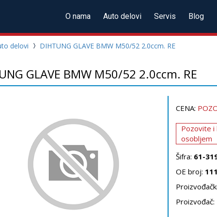
O nama
Auto delovi
Servis
Blog
to delovi
DIHTUNG GLAVE BMW M50/52 2.0ccm. RE
UNG GLAVE BMW M50/52 2.0ccm. RE
CENA:
POZO
Pozovite i
osobljem
Šifra:
61-31
OE broj:
11
Proizvođački
Proizvođač: