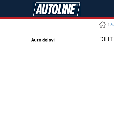
Au
DIHT
Auto delovi