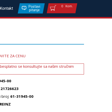
0
Kom.
Postavi
Kontakt
pitanje
VITE ZA CENU
 besplatno se konsultujte sa našim stručnim
945-00
121726623
 broj:
61-31945-00
REINZ