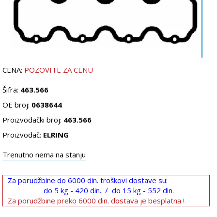
CENA:
POZOVITE ZA CENU
Šifra:
463.566
OE broj:
0638644
Proizvođački broj:
463.566
Proizvođač:
ELRING
Trenutno nema na stanju
Za porudžbine do 6000 din. troškovi dostave su:
do 5 kg - 420 din. / do 15 kg - 552 din.
Za porudžbine preko 6000 din. dostava je besplatna !