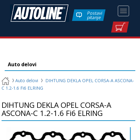
Toggle
Postavi
pitanje
navigati
Auto delovi
Auto delovi
DIHTUNG DEKLA OPEL CORSA-A ASCONA-
C 1.2-1.6 Fi6 ELRING
DIHTUNG DEKLA OPEL CORSA-A
ASCONA-C 1.2-1.6 Fi6 ELRING