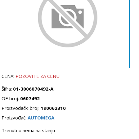
CENA:
POZOVITE ZA CENU
Šifra:
01-3006070492-A
OE broj:
0607492
Proizvođački broj:
190062310
Proizvođač:
AUTOMEGA
Trenutno nema na stanju