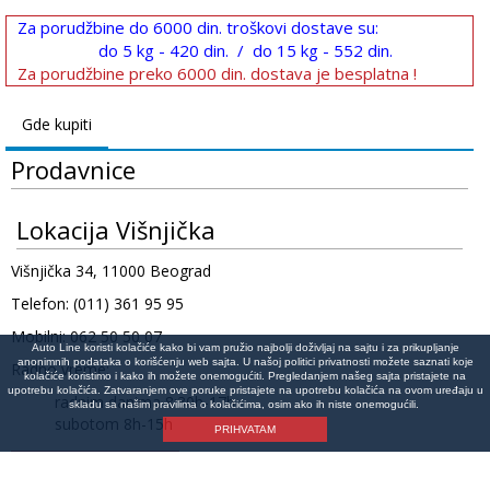
Za porudžbine do 6000 din. troškovi dostave su:
do 5 kg - 420 din. / do 15 kg - 552 din.
Za porudžbine preko 6000 din. dostava je besplatna !
Gde kupiti
Prodavnice
Lokacija Višnjička
Višnjička 34, 11000 Beograd
Telefon: (011) 361 95 95
Mobilni: 062 50 50 07
Auto Line koristi kolačiće kako bi vam pružio najbolji doživljaj na sajtu i za prikupljanje
anonimnih podataka o korišćenju web sajta. U našoj politici privatnosti možete saznati koje
Radno vreme:
kolačiće koristimo i kako ih možete onemogućiti. Pregledanjem našeg sajta pristajete na
upotrebu kolačića. Zatvaranjem ove poruke pristajete na upotrebu kolačića na ovom uređaju u
radnim danima 8:30h-17h
skladu sa našim pravilima o kolačićima, osim ako ih niste onemogućili.
subotom 8h-15h
PRIHVATAM
Lokacija na mapi