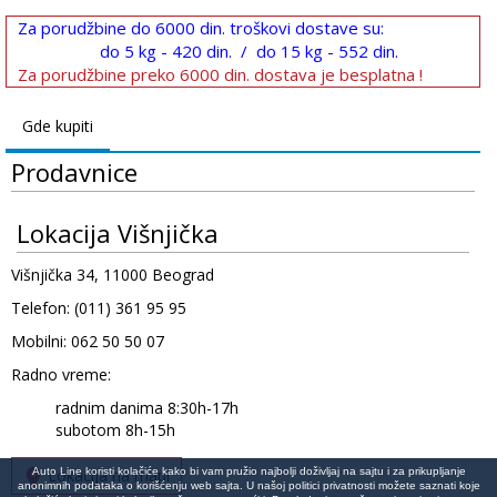
Za porudžbine do 6000 din. troškovi dostave su:
do 5 kg - 420 din. / do 15 kg - 552 din.
Za porudžbine preko 6000 din. dostava je besplatna !
Gde kupiti
Prodavnice
Lokacija Višnjička
Višnjička 34, 11000 Beograd
Telefon: (011) 361 95 95
Mobilni: 062 50 50 07
Radno vreme:
radnim danima 8:30h-17h
subotom 8h-15h
Auto Line koristi kolačiće kako bi vam pružio najbolji doživljaj na sajtu i za prikupljanje
Lokacija na mapi
anonimnih podataka o korišćenju web sajta. U našoj politici privatnosti možete saznati koje