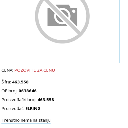
CENA:
POZOVITE ZA CENU
Šifra:
463.558
OE broj:
0638646
Proizvođački broj:
463.558
Proizvođač:
ELRING
Trenutno nema na stanju