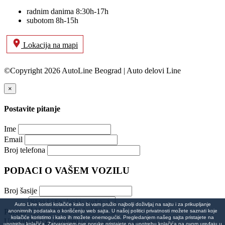
radnim danima 8:30h-17h
subotom 8h-15h
Lokacija na mapi
©Copyright 2026 AutoLine Beograd | Auto delovi Line
×
Postavite pitanje
Ime
Email
Broj telefona
PODACI O VAŠEM VOZILU
Broj šasije
Auto Line koristi kolačiće kako bi vam pružio najbolji doživljaj na sajtu i za prikupljanje
Poruka
anonimnih podataka o korišćenju web sajta. U našoj politici privatnosti možete saznati koje
kolačiće koristimo i kako ih možete onemogućiti. Pregledanjem našeg sajta pristajete na
Unesite broj za proveru
upotrebu kolačića. Zatvaranjem ove poruke pristajete na upotrebu kolačića na ovom uređaju u