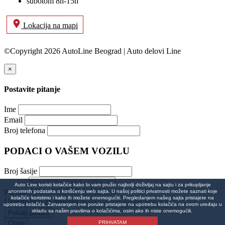
subotom 8h-15h
Lokacija na mapi
©Copyright 2026 AutoLine Beograd | Auto delovi Line
×
Postavite pitanje
Ime
Email
Broj telefona
PODACI O VAŠEM VOZILU
Broj šasije
Auto Line koristi kolačiće kako bi vam pružio najbolji doživljaj na sajtu i za prikupljanje
Poruka
anonimnih podataka o korišćenju web sajta. U našoj politici privatnosti možete saznati koje
kolačiće koristimo i kako ih možete onemogućiti. Pregledanjem našeg sajta pristajete na
Unesite broj za proveru
upotrebu kolačića. Zatvaranjem ove poruke pristajete na upotrebu kolačića na ovom uređaju u
skladu sa našim pravilima o kolačićima, osim ako ih niste onemogućili.
PRIHVATAM
Close