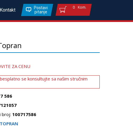
0
Kom.
Postavi
Kontakt
pitanje
Topran
VITE ZA CENU
 besplatno se konsultujte sa našim stručnim
17 586
7121057
 broj:
100717586
TOPRAN