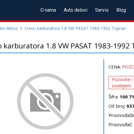
O nama
Auto delovi
Servis
Blog
to delovi
Crevo karburatora 1.8 VW PASAT 1983-1992 Topran
o karburatora 1.8 VW PASAT 1983-1992 
CENA:
POZO
Pozovite i
osobljem
Šifra:
100 7
OE broj:
03
Proizvođački
Proizvođač: