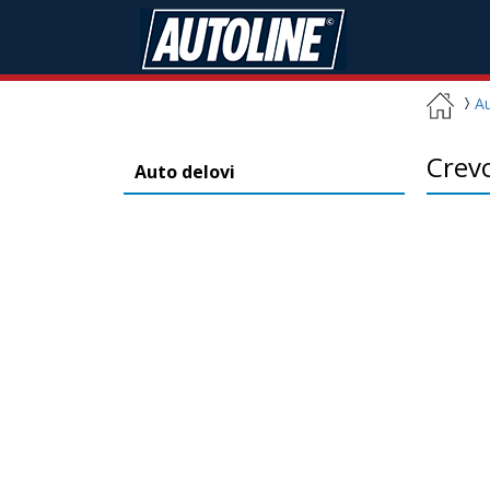
Au
Crev
Auto delovi