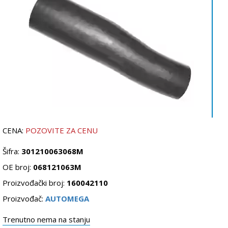
CENA:
POZOVITE ZA CENU
Šifra:
301210063068M
OE broj:
068121063M
Proizvođački broj:
160042110
Proizvođač:
AUTOMEGA
Trenutno nema na stanju