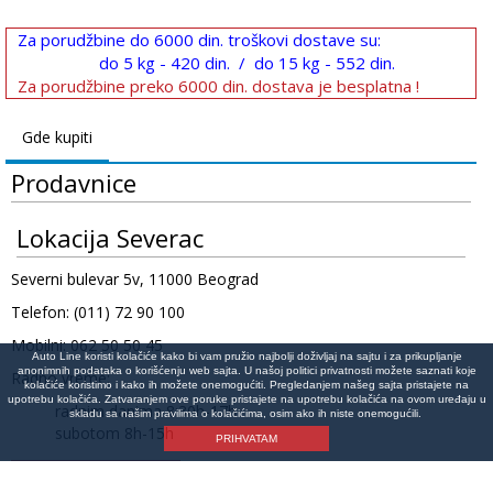
Za porudžbine do 6000 din. troškovi dostave su:
do 5 kg - 420 din. / do 15 kg - 552 din.
Za porudžbine preko 6000 din. dostava je besplatna !
Gde kupiti
Prodavnice
Lokacija Severac
Severni bulevar 5v, 11000 Beograd
Telefon: (011) 72 90 100
Mobilni: 062 50 50 45
Auto Line koristi kolačiće kako bi vam pružio najbolji doživljaj na sajtu i za prikupljanje
anonimnih podataka o korišćenju web sajta. U našoj politici privatnosti možete saznati koje
Radno vreme:
kolačiće koristimo i kako ih možete onemogućiti. Pregledanjem našeg sajta pristajete na
upotrebu kolačića. Zatvaranjem ove poruke pristajete na upotrebu kolačića na ovom uređaju u
radnim danima 8:30h-17h
skladu sa našim pravilima o kolačićima, osim ako ih niste onemogućili.
subotom 8h-15h
PRIHVATAM
Lokacija na mapi