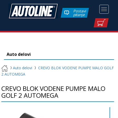
Toggle
Postavi
pitanje
navigati
Auto delovi
Auto delovi
CREVO BLOK VODENE PUMPE MALO GOLF
2 AUTOMEGA
CREVO BLOK VODENE PUMPE MALO
GOLF 2 AUTOMEGA