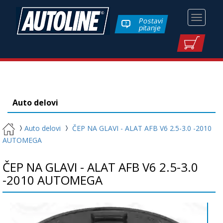
Toggle
Postavi
pitanje
navigati
Auto delovi
Auto delovi
ČEP NA GLAVI - ALAT AFB V6 2.5-3.0 -2010
AUTOMEGA
ČEP NA GLAVI - ALAT AFB V6 2.5-3.0
-2010 AUTOMEGA