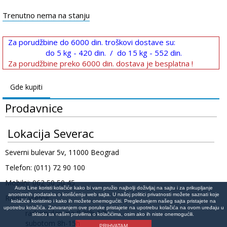
Trenutno nema na stanju
Za porudžbine do 6000 din. troškovi dostave su:
do 5 kg - 420 din. / do 15 kg - 552 din.
Za porudžbine preko 6000 din. dostava je besplatna !
Gde kupiti
Prodavnice
Lokacija Severac
Severni bulevar 5v, 11000 Beograd
Telefon: (011) 72 90 100
Mobilni: 062 50 50 45
Auto Line koristi kolačiće kako bi vam pružio najbolji doživljaj na sajtu i za prikupljanje
anonimnih podataka o korišćenju web sajta. U našoj politici privatnosti možete saznati koje
Radno vreme:
kolačiće koristimo i kako ih možete onemogućiti. Pregledanjem našeg sajta pristajete na
upotrebu kolačića. Zatvaranjem ove poruke pristajete na upotrebu kolačića na ovom uređaju u
radnim danima 8:30h-17h
skladu sa našim pravilima o kolačićima, osim ako ih niste onemogućili.
subotom 8h-15h
PRIHVATAM