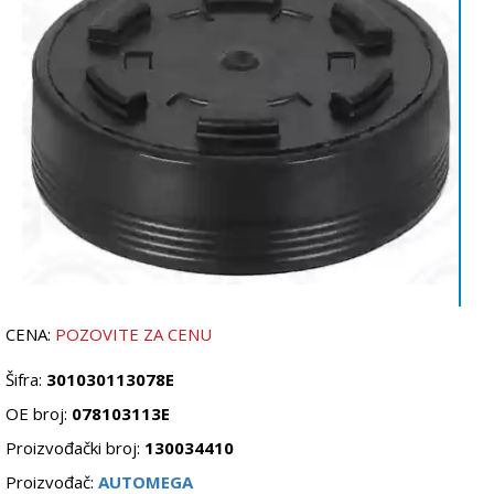
CENA:
POZOVITE ZA CENU
Šifra:
301030113078E
OE broj:
078103113E
Proizvođački broj:
130034410
Proizvođač:
AUTOMEGA