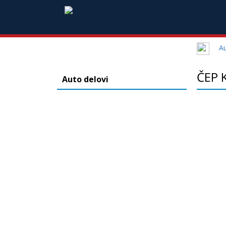
Au
ČEP 
Auto delovi