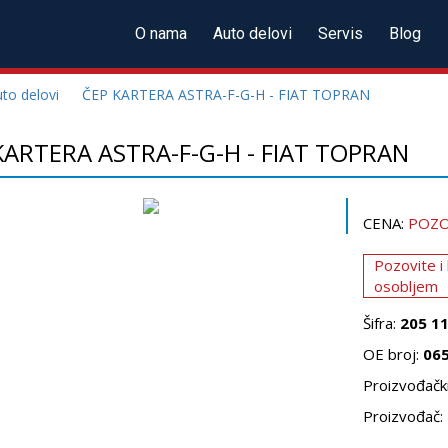
O nama
Auto delovi
Servis
Blog
to delovi
ČEP KARTERA ASTRA-F-G-H - FIAT TOPRAN
KARTERA ASTRA-F-G-H - FIAT TOPRAN
CENA:
POZO
Pozovite i
osobljem
Šifra:
205 1
OE broj:
06
Proizvođački
Proizvođač: