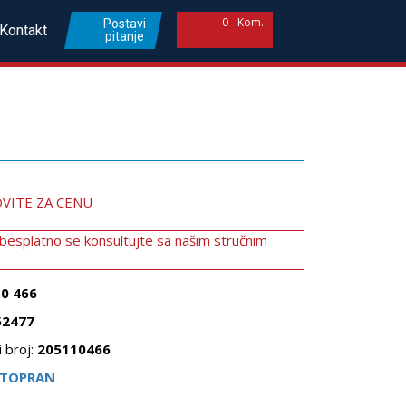
0
Kom.
Postavi
Kontakt
pitanje
VITE ZA CENU
 besplatno se konsultujte sa našim stručnim
10 466
52477
 broj:
205110466
TOPRAN