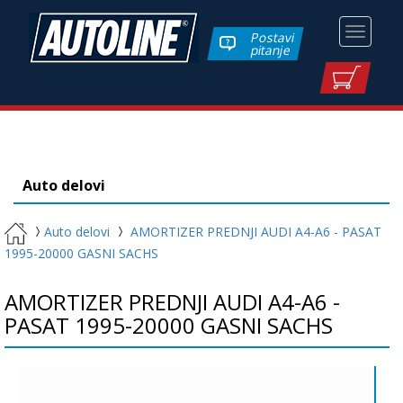
Toggle
Postavi
pitanje
navigati
Auto delovi
Auto delovi
AMORTIZER PREDNJI AUDI A4-A6 - PASAT
1995-20000 GASNI SACHS
AMORTIZER PREDNJI AUDI A4-A6 -
PASAT 1995-20000 GASNI SACHS