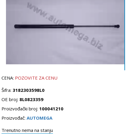
CENA:
POZOVITE ZA CENU
Šifra:
3182303598L0
OE broj:
8L0823359
Proizvođački broj:
100041210
Proizvođač:
AUTOMEGA
Trenutno nema na stanju