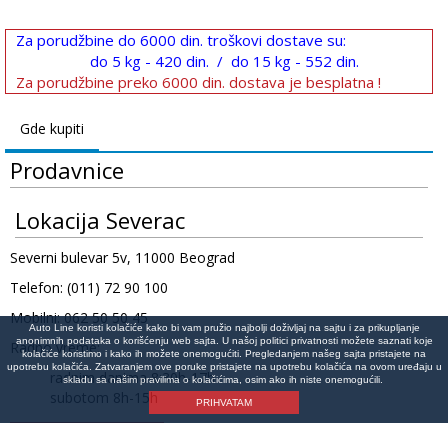
Za porudžbine do 6000 din. troškovi dostave su:
do 5 kg - 420 din. / do 15 kg - 552 din.
Za porudžbine preko 6000 din. dostava je besplatna !
Gde kupiti
Prodavnice
Lokacija Severac
Severni bulevar 5v, 11000 Beograd
Telefon: (011) 72 90 100
Mobilni: 062 50 50 45
Auto Line koristi kolačiće kako bi vam pružio najbolji doživljaj na sajtu i za prikupljanje
anonimnih podataka o korišćenju web sajta. U našoj politici privatnosti možete saznati koje
Radno vreme:
kolačiće koristimo i kako ih možete onemogućiti. Pregledanjem našeg sajta pristajete na
upotrebu kolačića. Zatvaranjem ove poruke pristajete na upotrebu kolačića na ovom uređaju u
radnim danima 8:30h-17h
skladu sa našim pravilima o kolačićima, osim ako ih niste onemogućili.
subotom 8h-15h
PRIHVATAM
Lokacija na mapi