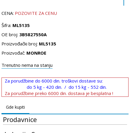
CENA:
POZOVITE ZA CENU
Šifra:
ML5135
OE broj:
3B5827550A
Proizvođački broj:
ML5135
Proizvođač:
MONROE
Trenutno nema na stanju
Za porudžbine do 6000 din. troškovi dostave su:
do 5 kg - 420 din. / do 15 kg - 552 din.
Za porudžbine preko 6000 din. dostava je besplatna !
Gde kupiti
Prodavnice