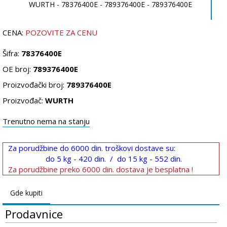
CENA:
POZOVITE ZA CENU
Šifra:
78376400E
OE broj:
789376400E
Proizvođački broj:
789376400E
Proizvođač:
WURTH
Trenutno nema na stanju
Za porudžbine do 6000 din. troškovi dostave su:
do 5 kg - 420 din. / do 15 kg - 552 din.
Za porudžbine preko 6000 din. dostava je besplatna !
Gde kupiti
Prodavnice