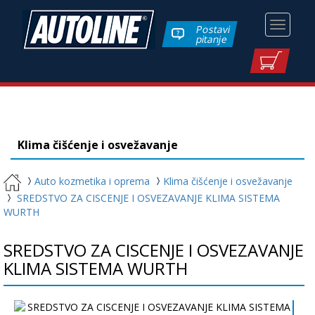
Toggle
Postavi
pitanje
navigati
Klima čišćenje i osvežavanje
Auto kozmetika i oprema
Klima čišćenje i osvežavanje
SREDSTVO ZA CISCENJE I OSVEZAVANJE KLIMA SISTEMA
WURTH
SREDSTVO ZA CISCENJE I OSVEZAVANJE
KLIMA SISTEMA WURTH