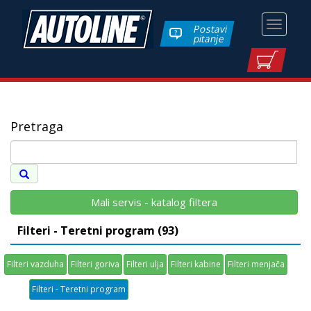
Toggle
Postavi
pitanje
navigati
Pretraga
Mali servis - katalog filtera
Filteri - Teretni program (93)
Filteri vazduha
Filteri goriva
Filteri ulja
Filteri kabine
Filteri menjača
Filteri - Teretni program