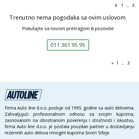
«
1
...
3
Trenutno nema pogodaka sa ovim uslovom.
Pokušajte sa novom pretragom ili pozovite
011 361 95 95
«
1
...
3
Firma Auto line d.o.o. posluje od 1995. godine sa auto delovima.
Zahvaljujući profesionalnom odnosu sa svojim kupcima,
zasnovanom na obostranom poverenju i stručnosti i iskustvu,
firma Auto line d.o.o. je postala pouzdan partner u dostavljanju
rezervnih auto delova mnogim kupcima širom Srbije.