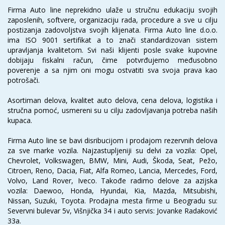
Firma Auto line neprekidno ulaže u stručnu edukaciju svojih
zaposlenih, softvere, organizaciju rada, procedure a sve u cilju
postizanja zadovoljstva svojih klijenata. Firma Auto line d.o.o.
ima ISO 9001 sertifikat a to znači standardizovan sistem
upravljanja kvalitetom. Svi naši klijenti posle svake kupovine
dobijaju fiskalni račun, čime potvrđujemo međusobno
poverenje a sa njim oni mogu ostvatiti sva svoja prava kao
potrošači.
Asortiman delova, kvalitet auto delova, cena delova, logistika i
stručna pomoć, usmereni su u cilju zadovljavanja potreba naših
kupaca.
Firma Auto line se bavi disribucijom i prodajom rezervnih delova
za sve marke vozila. Najzastupljeniji su delvi za vozila: Opel,
Chevrolet, Volkswagen, BMW, Mini, Audi, Škoda, Seat, Pežo,
Citroen, Reno, Dacia, Fiat, Alfa Romeo, Lancia, Mercedes, Ford,
Volvo, Land Rover, Iveco. Takođe radimo delove za azijska
vozila: Daewoo, Honda, Hyundai, Kia, Mazda, Mitsubishi,
Nissan, Suzuki, Toyota. Prodajna mesta firme u Beogradu su:
Severvni bulevar 5v, Višnjička 34 i auto servis: Jovanke Radaković
33a.