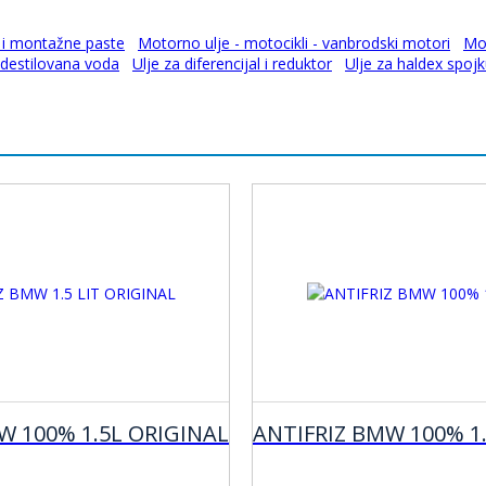
 i montažne paste
Motorno ulje - motocikli - vanbrodski motori
Mot
 destilovana voda
Ulje za diferencijal i reduktor
Ulje za haldex spoj
W 100% 1.5L ORIGINAL
ANTIFRIZ BMW 100% 1