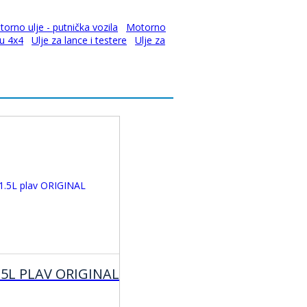
orno ulje - putnička vozila
Motorno
ku 4x4
Ulje za lance i testere
Ulje za
.5L PLAV ORIGINAL