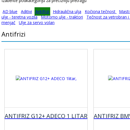
Izaberite podkategoriju za precizniju pretragu
AD blue
Aditivi
Antifrizi
Hidraulična ulja
Kočiona tečnost
Masti
ulje - teretna vozila
Motorno ulje - traktori
Tečnost za vetrobran i
menjač
Ulje za servo volan
Antifrizi
ANTIFRIZ G12+ ADECO 1 LITAR
ANTIFRIZ BM